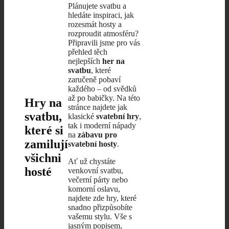
Plánujete svatbu a
hledáte inspiraci, jak
rozesmát hosty a
rozproudit atmosféru?
Připravili jsme pro vás
přehled těch
nejlepších
her na
svatbu
, které
zaručeně pobaví
každého – od svědků
až po babičky. Na této
Hry na
stránce najdete jak
svatbu,
klasické
svatební hry
,
tak i moderní nápady
které si
na
zábavu pro
zamilují
svatební hosty
.
všichni
Ať už chystáte
hosté
venkovní svatbu,
večerní párty nebo
komorní oslavu,
najdete zde hry, které
snadno přizpůsobíte
vašemu stylu. Vše s
jasným popisem,