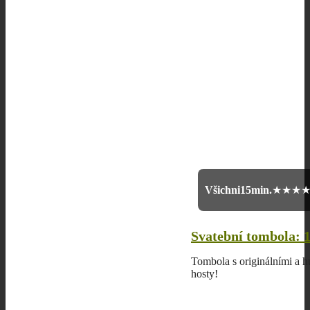
Všichni
15min.
★★★
Svatební tombola: 1
Tombola s originálními a h
hosty!