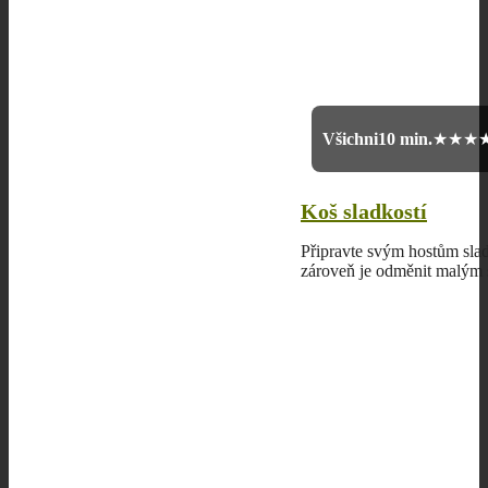
Všichni
10 min.
★★★
Koš sladkostí
Připravte svým hostům slad
zároveň je odměnit malým