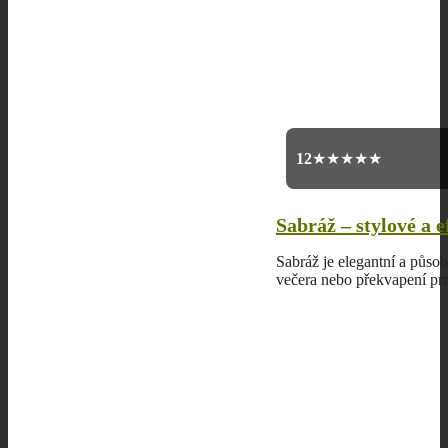
1
2
★★★★★
Sabráž – stylové a e
Sabráž je elegantní a půso
večera nebo překvapení pro