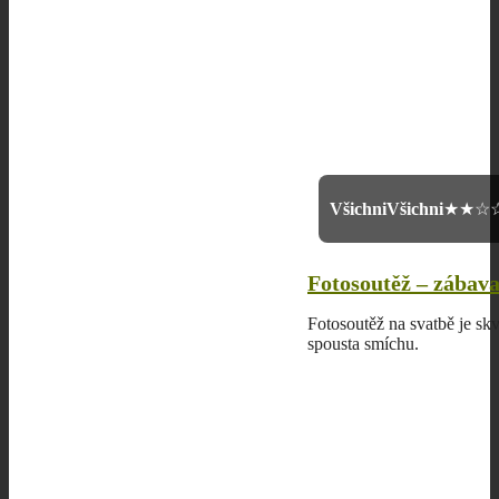
Všichni
Všichni
★★☆
Fotosoutěž – zábav
Fotosoutěž na svatbě je sk
spousta smíchu.