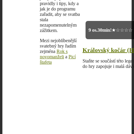
pravidly i tipy, kdy a
jak je do programu
zařadit, aby se svatba
stala
nezapomenutelným
9 os.
30min!
★☆☆☆☆
zážitkem.
Mezi nejoblíbenější
svatebný hry řadím
Královský kočár (He
zejména
Rok s
novomanželi
a
Picí
Staňte se součástí této le
štafeta
do hry zapojuje i malá dáv