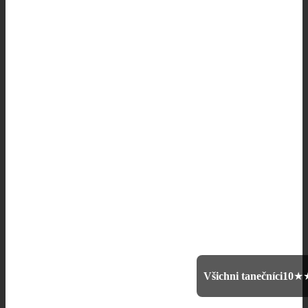
Všichni tanečníci
10
★