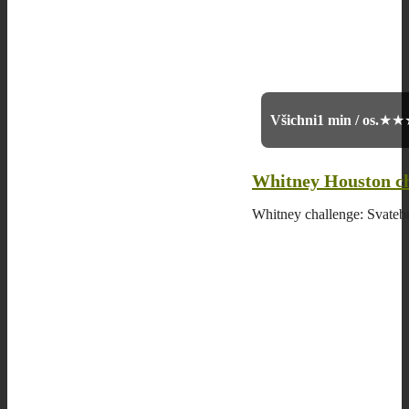
Všichni
1 min / os.
★★
Whitney Houston ch
Whitney challenge: Svatebn