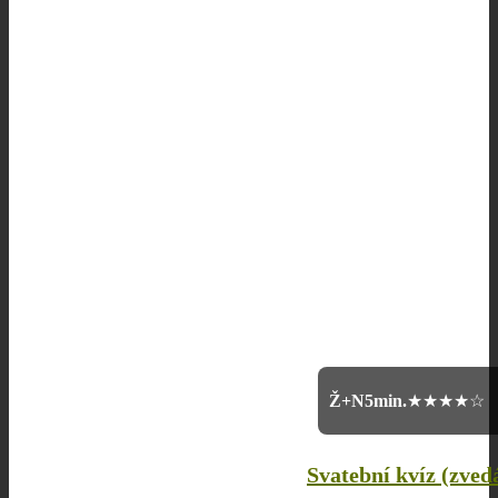
Ž+N
5min.
★★★★☆
Svatební kvíz (zved