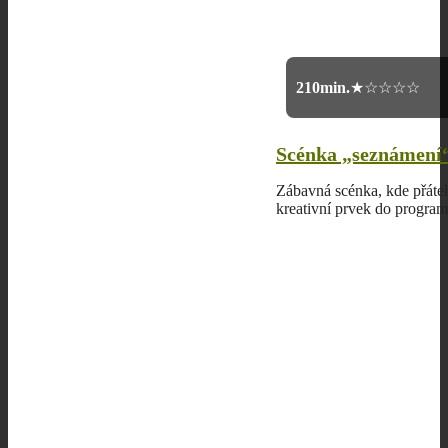
2
10min.
★☆☆☆☆
Scénka „seznámení“
Zábavná scénka, kde přáte
kreativní prvek do program