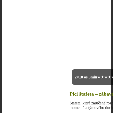
2×10 os.
5min
★★★★
Picí štafeta – zába
Štafeta, která zaručeně roz
momentů a týmového ducha.