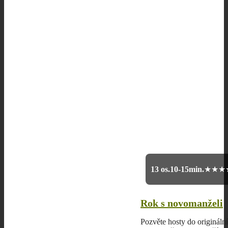
13 os.
10-15min.
★★★
Rok s novomanželi
Pozvěte hosty do origináln