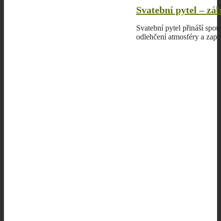
Svatební pytel – zá
Svatební pytel přináší spou
odlehčení atmosféry a zapo