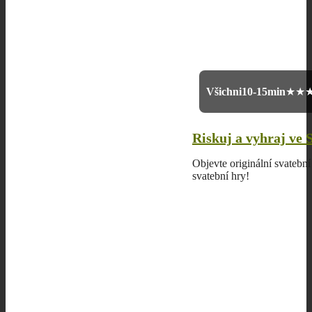
Všichni
10-15min
★★
Riskuj a vyhraj ve 
Objevte originální svatebn
svatební hry!