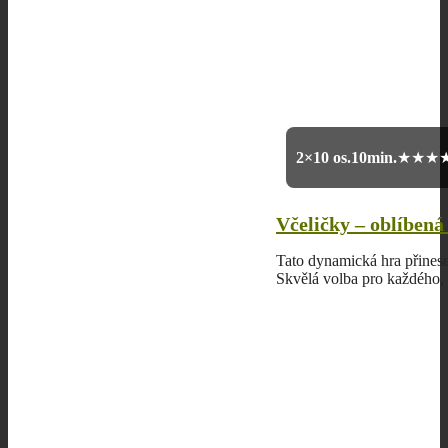
2×10 os.
10min.
★★★
Včeličky – oblíbená
Tato dynamická hra přines
Skvělá volba pro každého, 