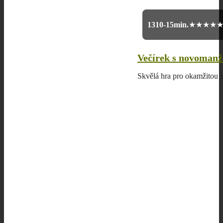
13
10-15min.
★★★★
Večírek s novomanže
Skvělá hra pro okamžitou i