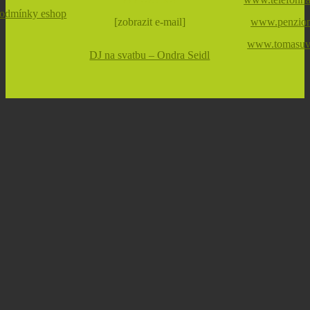
odmínky eshop
[zobrazit e-mail]
www.penzion
www.tomasuvs
DJ na svatbu – Ondra Seidl