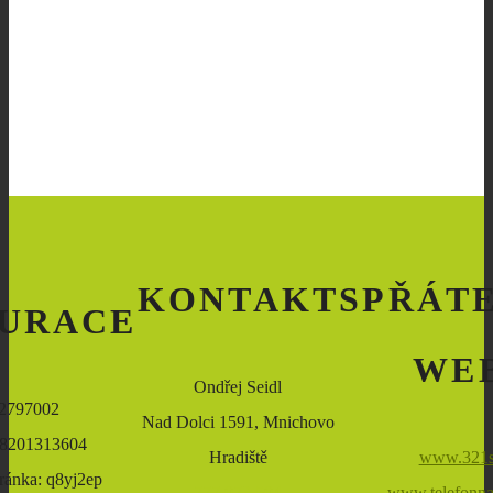
KONTAKT
SPŘÁT
URACE
WE
Ondřej Seidl
72797002
Nad Dolci 1591, Mnichovo
8201313604
Hradiště
www.321s
ránka: q8yj2ep
777 073 504
www.telefonna