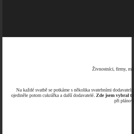
Živnostníci, firmy, m
Na každé svatbě se potkáme s několika svatebními dodavateli. 
ojediněle potom cukrářka a další dodavatelé.
Zde jsem vybral ty
při plánov