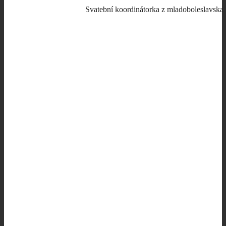
Svatební koordinátorka z mladoboleslavska