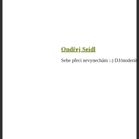
Ondřej Seidl
Sebe přeci nevynechám :-) DJ/moderáto